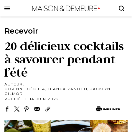
Skip
to
main
content
Recevoir
20 délicieux cocktails
à savourer pendant
l’été
AUTEUR:
CORINNE CÉCILIA, BIANCA ZANOTTI, JACKLYN
GILMOR
PUBLIÉ LE 14 JUIN 2022
IMPRIMER