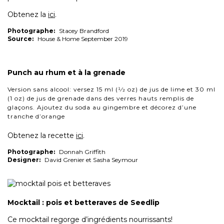
Obtenez la
ici
.
Photographe:
Stacey Brandford
Source:
House & Home September 2019
Punch au rhum et à la grenade
Version sans alcool: versez 15 ml (1⁄2 oz) de jus de lime et 30 ml
(1 oz) de jus de grenade dans des verres hauts remplis de
glaçons. Ajoutez du soda au gingembre et décorez d’une
tranche d’orange
Obtenez la recette
ici
.
Photographe:
Donnah Griffith
Designer:
David Grenier et Sasha Seymour
Mocktail : pois et betteraves de Seedlip
Ce mocktail regorge d’ingrédients nourrissants!