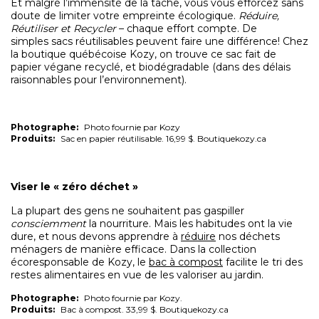
Et malgré l’immensité de la tâche, vous vous efforcez sans
doute de limiter votre empreinte écologique.
Réduire,
Réutiliser et Recycler
–
chaque effort compte. De
simples
sacs réutilisables peuvent faire une différence! Chez
la boutique québécoise Kozy, on trouve ce sac f
ait de
papier végane recyclé, et biodégradable (dans des délais
raisonnables pour l’environnement).
Photographe:
Photo fournie par Kozy
Produits:
Sac en papier réutilisable. 16,99 $. Boutiquekozy.ca
Viser le « zéro déchet »
La plupart des gens ne souhaitent pas gaspiller
consciemment
la nourriture. Mais les habitudes ont la vie
dure, et nous devons apprendre à
réduire
nos déchets
ménagers de manière efficace. Dans la collection
écoresponsable de Kozy, le
bac à compost
facilite le tri des
restes alimentaires en vue de les valoriser au jardin.
Photographe:
Photo fournie par Kozy.
Produits:
Bac à compost. 33,99 $. Boutiquekozy.ca