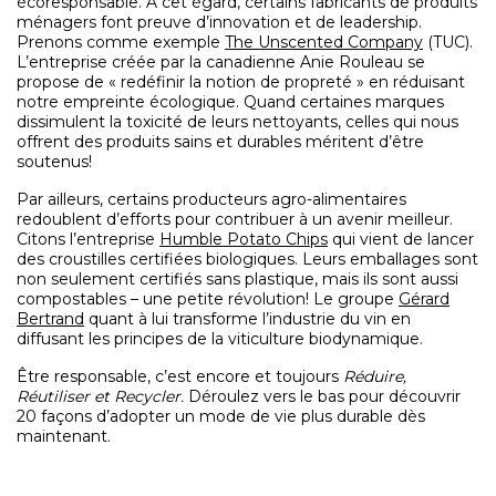
écoresponsable. À cet égard, certains fabricants de produits
ménagers font preuve d’innovation et de leadership.
Prenons comme exemple
The Unscented Company
(TUC).
L’entreprise créée par la canadienne Anie Rouleau se
propose de « redéfinir la notion de propreté » en réduisant
notre empreinte écologique. Quand certaines marques
dissimulent la toxicité de leurs nettoyants, celles qui nous
offrent des produits sains et durables méritent d’être
soutenus!
Par ailleurs, certains producteurs agro-alimentaires
redoublent d’efforts pour contribuer à un avenir meilleur.
Citons l’entreprise
Humble Potato Chips
qui vient de lancer
des croustilles certifiées biologiques. Leurs emballages sont
non seulement certifiés sans plastique, mais ils sont aussi
compostables – une petite révolution! Le groupe
Gérard
Bertrand
quant à lui transforme l’industrie du vin en
diffusant les principes de la viticulture biodynamique.
Être responsable, c’est encore et toujours
Réduire,
Réutiliser et Recycler.
Déroulez vers le bas pour découvrir
20 façons d’adopter un mode de vie plus durable dès
maintenant.