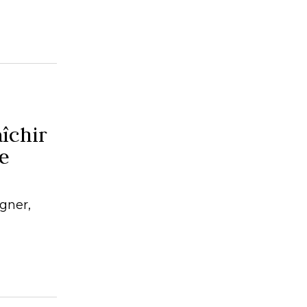
îchir
le
gner,