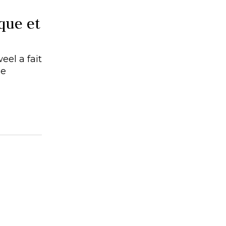
que et
el a fait
ue