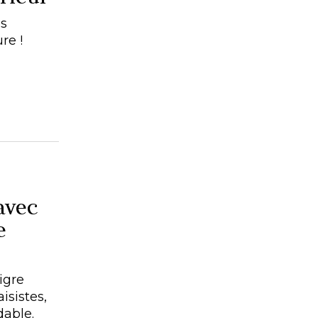
es
re !
avec
e
igre
isistes,
dable.