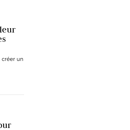
leur
es
 créer un
pour