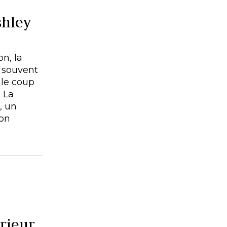
shley
n, la
t souvent
 le coup
 La
, un
son
érieur