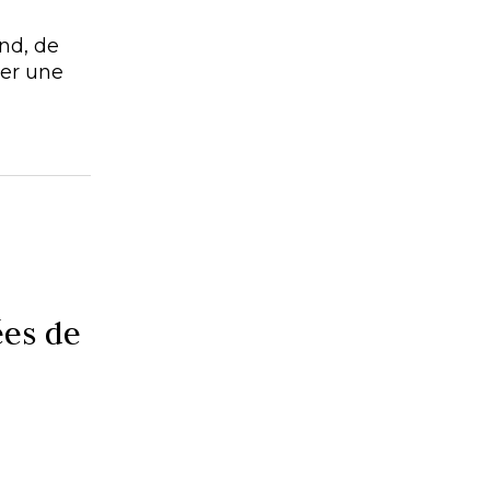
nd, de
ver une
ées de