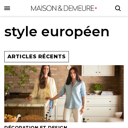
Skip
to
main
content
style européen
ARTICLES RÉCENTS
DÉCORATION ET DESIGN