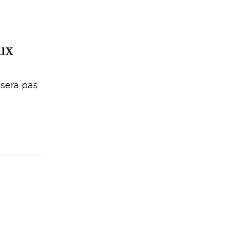
ux
ssera pas