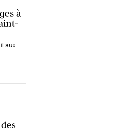
ges à
aint-
il aux
 des