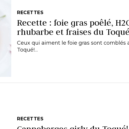
RECETTES
Recette : foie gras poêlé, H2
rhubarbe et fraises du Toqué
Ceux qui aiment le foie gras sont comblés 
Toqué!…
RECETTES
Canneberges girly du Toqué!