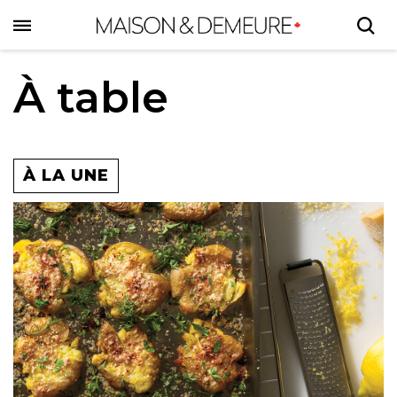
Skip
to
main
content
À table
À LA UNE