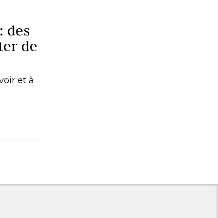
: des
ter de
oir et à