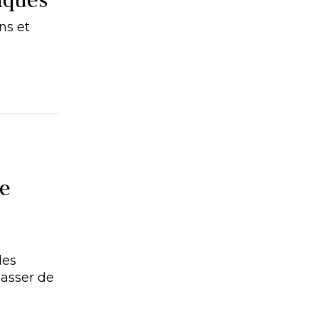
ns et
te
des
passer de