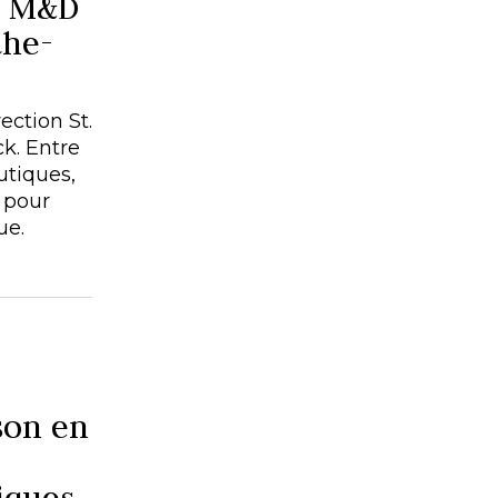
e M&D
the-
ction St.
k. Entre
utiques,
 pour
ue.
son en
iques