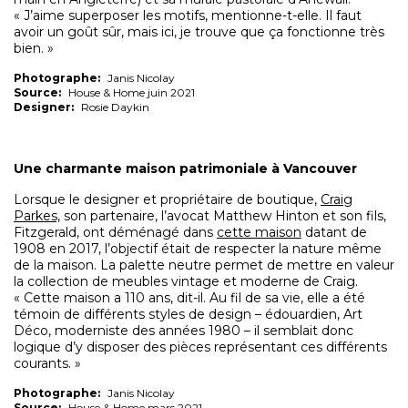
« J’aime superposer les motifs, mentionne-t-elle. Il faut
avoir un goût sûr, mais ici, je trouve que ça fonctionne très
bien. »
Photographe:
Janis Nicolay
Source:
House & Home juin 2021
Designer:
Rosie Daykin
Une charmante maison patrimoniale à Vancouver
Lorsque le designer et propriétaire de boutique,
Craig
Parkes,
son partenaire, l’avocat Matthew Hinton et son fils,
Fitzgerald, ont déménagé dans
cette maison
datant de
1908 en 2017, l’objectif était de respecter la nature même
de la maison. La palette neutre permet de mettre en valeur
la collection de meubles vintage et moderne de Craig.
« Cette maison a 110 ans, dit-il. Au fil de sa vie, elle a été
témoin de différents styles de design – édouardien, Art
Déco, moderniste des années 1980 – il semblait donc
logique d’y disposer des pièces représentant ces différents
courants. »
Photographe:
Janis Nicolay
Source:
House & Home mars 2021