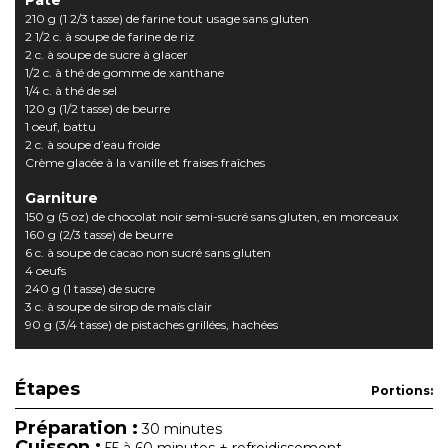
210 g (1 2/3 tasse) de farine tout usage sans gluten
2 1/2 c. à soupe de farine de riz
2 c. à soupe de sucre à glacer
1/2 c. à thé de gomme de xanthane
1/4 c. à thé de sel
120 g (1/2 tasse) de beurre
1 oeuf, battu
2 c. à soupe d’eau froide
Crème glacée à la vanille et fraises fraîches
Garniture
150 g (5 oz) de chocolat noir semi-sucré sans gluten, en morceaux
160 g (2/3 tasse) de beurre
6 c. à soupe de cacao non sucré sans gluten
4 oeufs
240 g (1 tasse) de sucre
3 c. à soupe de sirop de maïs clair
90 g (3/4 tasse) de pistaches grillées, hachées
Étapes
Portions:
Préparation :
30 minutes
Cuisson :
55 à 60 minutes + refroidissement