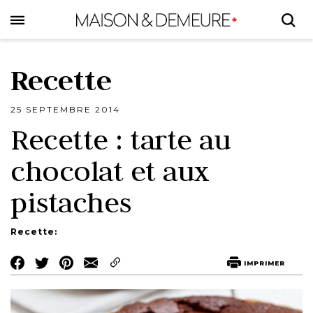
Skip
to
main
content
Recette
25 SEPTEMBRE 2014
Recette : tarte au
chocolat et aux
pistaches
Recette:
Share
Share
Share
IMPRIMER
on
on
on
Facebook
Twitter
Pinterest