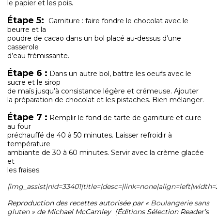
le papier et les pois.
Étape 5:
Garniture : faire fondre le chocolat avec le
beurre et la
poudre de cacao dans un bol placé au-dessus d’une
casserole
d’eau frémissante.
Étape 6 :
Dans un autre bol, battre les oeufs avec le
sucre et le sirop
de maïs jusqu’à consistance légère et crémeuse. Ajouter
la préparation de chocolat et les pistaches. Bien mélanger.
Étape 7 :
Remplir le fond de tarte de garniture et cuire
au four
préchauffé de 40 à 50 minutes. Laisser refroidir à
température
ambiante de 30 à 60 minutes. Servir avec la crème glacée
et
les fraises.
[img_assist|nid=33401|title=|desc=|link=none|align=left|width
Reproduction des recettes autorisée par «
Boulangerie sans
gluten
» de Michael McCamley (Éditions Sélection Reader’s