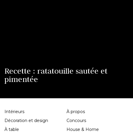
Recette : ratatouille sautée et
pimentée
Intérieurs
À propos
Décoration et design
Concours
À table
House & Home