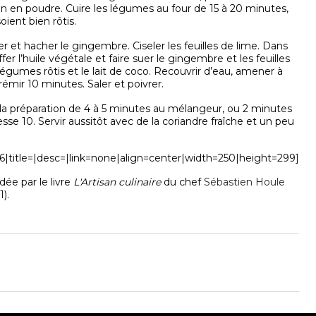
 en poudre. Cuire les légumes au four de 15 à 20 minutes,
soient bien rôtis.
r et hacher le gingembre. Ciseler les feuilles de lime. Dans
fer l’huile végétale et faire suer le gingembre et les feuilles
 légumes rôtis et le lait de coco. Recouvrir d’eau, amener à
 frémir 10 minutes. Saler et poivrer.
la préparation de 4 à 5 minutes au mélangeur, ou 2 minutes
se 10. Servir aussitôt avec de la coriandre fraîche et un peu
6|title=|desc=|link=none|align=center|width=250|height=299]
ée par le livre
L'Artisan culinaire
du chef
Sébastien Houle
1).