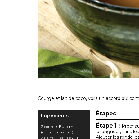
Courge et lait de coco, voilà un accord qui co
Étapes
Ingrédients
Étape 1 :
Préchauf
2 courges Butternut
la longueur, sans les
(courge musquée)
Ajouter les rondelles
2 oignons, coupés en