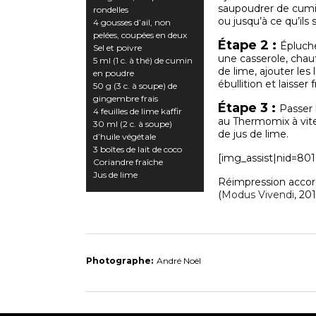
saupoudrer de cumin
rondelles
ou jusqu’à ce qu’ils 
4 gousses d’ail, non
pelées, coupées en deux
Étape 2 :
Épluche
Sel et poivre
une casserole, chauf
5 ml (1 c. à thé) de cumin
de lime, ajouter les
en poudre
ébullition et laisser
50 g (3 c. à soupe) de
gingembre frais
Étape 3 :
Passer 
4 feuilles de lime kaffir
au Thermomix à vites
30 ml (2 c. à soupe)
de jus de lime.
d’huile végétale
3 boîtes de lait de coco
[img_assist|nid=801
Coriandre fraîche
Jus de lime
Réimpression accord
(
Modus Vivendi
, 201
Photographe:
André Noël