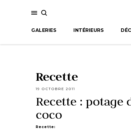
Skip
to
main
content
GALERIES
INTÉRIEURS
DÉC
Recette
19 OCTOBRE 2011
Recette : potage 
coco
Recette: