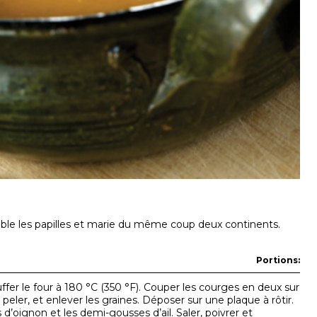
mble les papilles et marie du même coup deux continents.
Portions:
fer le four à 180 °C (350 °F). Couper les courges en deux sur
 peler, et enlever les graines. Déposer sur une plaque à rôtir.
 d’oignon et les demi-gousses d’ail. Saler, poivrer et