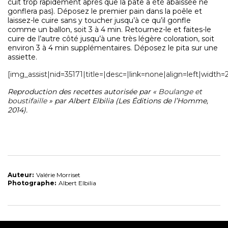
cuit trop rapidement après que la pâte a été abaissée ne
gonflera pas). Déposez le premier pain dans la poêle et
laissez-le cuire sans y toucher jusqu’à ce qu’il gonfle
comme un ballon, soit 3 à 4 min. Retournez-le et faites-le
cuire de l’autre côté jusqu’à une très légère coloration, soit
environ 3 à 4 min supplémentaires. Déposez le pita sur une
assiette.
[img_assist|nid=35171|title=|desc=|link=none|align=left|width
Reproduction des recettes autorisée par «
Boulange et
boustifaille
» par Albert Elbilia (Les Éditions de l’Homme,
2014).
Auteur:
Valérie Morriset
Photographe:
Albert Elbilia