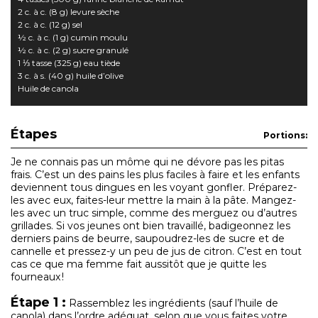
2 c. à c. (8 g) levure sèche
2 c. à c. (12 g) sel
½ c. à c. (1 g) cumin moulu
½ c. à c. (2 g) sucre granulé
1 ⅓ tasse (325 g) eau tiède
3 c. à s. (40 g) huile d’olive
Huile de canola
Étapes
Portions:
Je ne connais pas un môme qui ne dévore pas les pitas
frais. C’est un des pains les plus faciles à faire et les enfants
deviennent tous dingues en les voyant gonfler. Préparez-
les avec eux, faites-leur mettre la main à la pâte. Mangez-
les avec un truc simple, comme des merguez ou d’autres
grillades. Si vos jeunes ont bien travaillé, badigeonnez les
derniers pains de beurre, saupoudrez-les de sucre et de
cannelle et pressez-y un peu de jus de citron. C’est en tout
cas ce que ma femme fait aussitôt que je quitte les
fourneaux !
Étape 1 :
Rassemblez les ingrédients (sauf l’huile de
canola) dans l’ordre adéquat, selon que vous faites votre