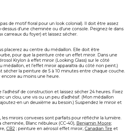
s de motif floral pour un look colonial). Il doit être assez
au-dessus d’une cheminée ou d’une console. Peignez-le dans
 aux carreaux du foyer) et laissez sécher.
 placerez au centre du médaillon. Elle doit être
ourbe, pour que la peinture crée un effet miroir. Dans une
́rosol Krylon à effet miroir (Looking Glass) sur le côté
u médaillon, et l’effet miroir apparaîtra du côté non peint.)
nt sécher la peinture de 5 à 10 minutes entre chaque couche.
cher encore au moins une heure.
 l’adhésif de construction et laissez sécher 24 heures. Fixez
avec un clou, une vis ou un peu d’adhésif. (Mon médaillon
ais ajoutez-en un deuxième au besoin.) Suspendez le miroir et
s miroirs convexes sont parfaits pour réfléchir la lumière.
la cheminée, Blanc nébuleux (CC-40),
Benjamin Moore
;
rre,
CB2
; peinture en aérosol effet miroir,
Canadian Tire
et