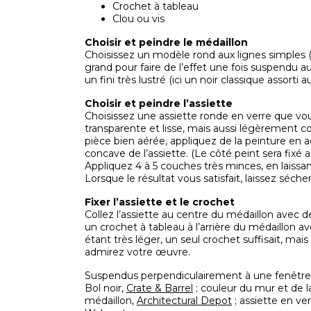
Crochet à tableau
Clou ou vis
Choisir et peindre le médaillon
Choisissez un modèle rond aux lignes simples (pa
grand pour faire de l’effet une fois suspendu 
un fini très lustré (ici un noir classique assorti
Choisir et peindre l’assiette
Choisissez une assiette ronde en verre que vous
transparente et lisse, mais aussi légèrement c
pièce bien aérée, appliquez de la peinture en ae
concave de l’assiette. (Le côté peint sera fixé a
Appliquez 4 à 5 couches très minces, en laissa
Lorsque le résultat vous satisfait, laissez sé
Fixer l’assiette et le crochet
Collez l’assiette au centre du médaillon avec de
un crochet à tableau à l’arrière du médaillon 
étant très léger, un seul crochet suffisait, m
admirez votre œuvre.
Suspendus perpendiculairement à une fenêtre, le
Bol noir,
Crate & Barrel
; couleur du mur et de 
médaillon,
Architectural Depot
; assiette en ve