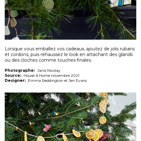
Lorsque vous emballez vos cadeaux, ajoutez de jolis rubans
et cordons, puis rehaussez le look en attachant des glands
ou des cloches comme touches finales.
Photographe:
Janis Nicolay
Source:
House & Home novembre 2021
Designer:
Emma Reddington et Jen Evans