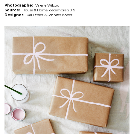
Photographe:
Valerie Wilcox
Source:
House & Home, décembre 2019
Designer:
Kai Ethier & Jennifer Koper