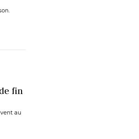
son.
de fin
ivent au