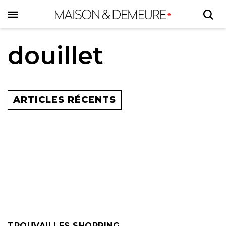
Skip
to
main
content
douillet
ARTICLES RÉCENTS
TROUVAILLES SHOPPING