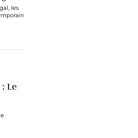
al, les
temporain
: Le
de