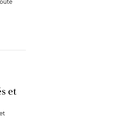
roûté
s et
et