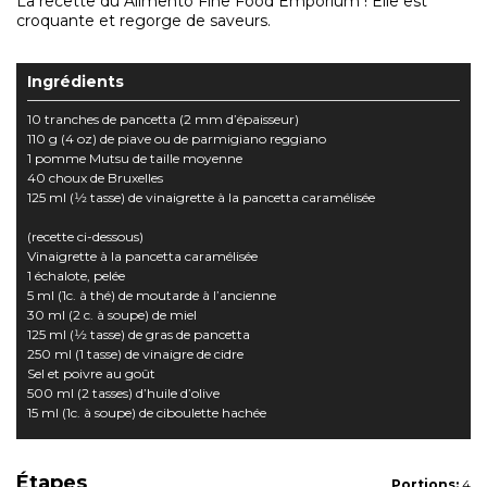
La recette du Alimento Fine Food Emporium ! Elle est
croquante et regorge de saveurs.
Ingrédients
10 tranches de pancetta (2 mm d’épaisseur)
110 g (4 oz) de piave ou de parmigiano reggiano
1 pomme Mutsu de taille moyenne
40 choux de Bruxelles
125 ml (1⁄2 tasse) de vinaigrette à la pancetta caramélisée
(recette ci-dessous)
Vinaigrette à la pancetta caramélisée
1 échalote, pelée
5 ml (1c. à thé) de moutarde à l’ancienne
30 ml (2 c. à soupe) de miel
125 ml (1⁄2 tasse) de gras de pancetta
250 ml (1 tasse) de vinaigre de cidre
Sel et poivre au goût
500 ml (2 tasses) d’huile d’olive
15 ml (1c. à soupe) de ciboulette hachée
Étapes
Portions:
4