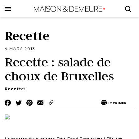
Skip
to
main
content
Recette
4 MARS 2013
Recette : salade de
choux de Bruxelles
Recette:
Share
Share
Share
IMPRIMER
on
on
on
Facebook
Twitter
Pinterest