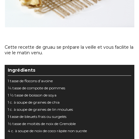
Cette recette de gruau se prépare la veille et vous facilite la
vie le matin venu.
Ingrédients
1 tasse de flocons d’avoine
1⁄4 tasse de compote de pommes
1 1⁄2 tasse de boisson de soya
1 c. à soupe de graines de chia
1 c. à soupe de graines de lin moulues
1 tasse de bleuets frais ou surgelés
1⁄2 tasse de moitiés de noix de Grenoble
4 c. à soupe de noix de coco râpée non sucrée