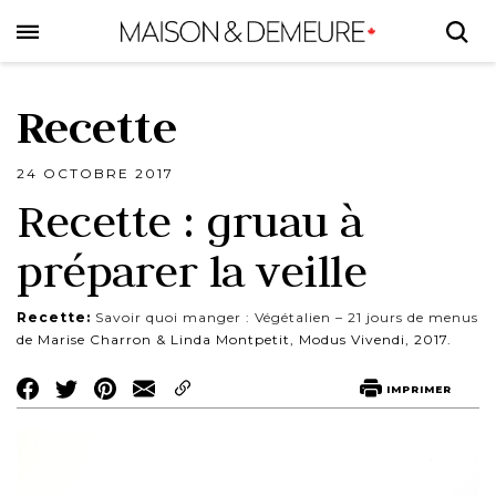
Skip
to
main
content
Recette
24 OCTOBRE 2017
Recette : gruau à
préparer la veille
Recette:
Savoir quoi manger : Végétalien – 21 jours de menus
de Marise Charron & Linda Montpetit, Modus Vivendi, 2017.
Share
Share
Share
IMPRIMER
on
on
on
Facebook
Twitter
Pinterest