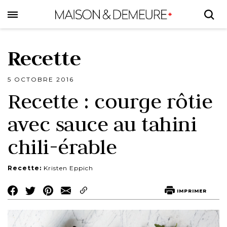
Skip
to
main
content
Recette
5 OCTOBRE 2016
Recette : courge rôtie
avec sauce au tahini
chili-érable
Recette:
Kristen Eppich
Share
Share
Share
IMPRIMER
on
on
on
Facebook
Twitter
Pinterest