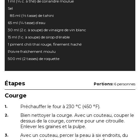
1 ml (1⁄4 c. à thé) de coriandre moulue
Sel
85 ml (1⁄3 tasse) de tahini
65 ml (1⁄4 tasse) d’eau
30 ml (2 c. à soupe) de vinaigre de vin blanc
15 ml (1 c. à soupe) de sirop d’érable
1 piment chili thaï rouge, finement haché
Poivre fraîchement moulu
500 ml (2 tasses) de roquette
Étapes
Portions:
6 personnes
Courge
Préchauffer le four à 230 °C (450 °F).
Bien nettoyer la courge. Avec un couteau, couper le
dessus de la courge, comme pour une citrouille.
Enlever les graines et la pulpe.
Avec un couteau, percer la peau à six endroits, du