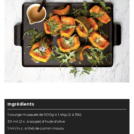
Ingrédients
1 courge musquée de 900g à 1,4kg (2 à 3lb)
30 ml (2 c. à soupe) d’huile d’olive
1 ml (1⁄4 c. à thé) de cumin moulu