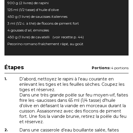
900 g (2 livres) de rapini
125 ml (1/2 tasse) d’huile d’olive
450 g (1 livre) de saucisses italiennes
3 ml (1/2 c. à thé) de flocons de piment fort
4 gousses d’ail, émincées
450 g (1 livre) de cavatelli (voir recette p. 44)
Pecorino romano fraîchement râpé, au goût
Étapes
Portions:
4 portions
D’abord, nettoyez le rapini à l’eau courante en
enlevant les tiges et les feuilles sèches. Coupez les
tiges et réservez.
Dans une très grande poêle sur feu moyen-vif, faites
frire les -saucisses dans 65 ml (1/4 tasse) d’huile
d’olive en défaisant la viande en morceaux durant la
cuisson. Assaisonnez avec des flocons de piment
fort. Une fois la viande brunie, retirez la poêle du feu
et réservez.
Dans une casserole d’eau bouillante salée, faites