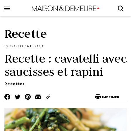
Skip
to
main
content
Recette
19 OCTOBRE 2016
Recette : cavatelli avec
saucisses et rapini
Recette:
Share
Share
Share
IMPRIMER
on
on
on
Facebook
Twitter
Pinterest