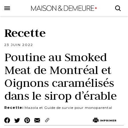
Skip
to
main
content
Recette
23 JUIN 2022
Poutine au Smoked
Meat de Montréal et
Oignons caramélisés
dans le sirop d’érable
Recette:
Mazola et Guide de survie pour monoparental
Share
Share
Share
IMPRIMER
on
on
on