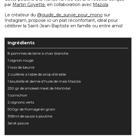
par
Martin Goyette
, en collaboration avec
Mazola
.
Le créateur du
@guide_de_survie_pour_mono
sur
Instagram, propose ici un plat réconfortant, idéal pour
célébrer la Saint-Jean-Baptiste en famille ou entre amis!
Ingrédients
8 pommes de terre à chair blanche
1 oignon rouge
1 noix de beurre
2 cuillères à table de sirop d’érable
1 bouteille et demie d’huile de maïs Mazola
250 gr de smoked meat de Montréal
1 cornichon
2 oignons verts
500gr de fromage en grain
398ml de sauce à poutine
Sel et poivre