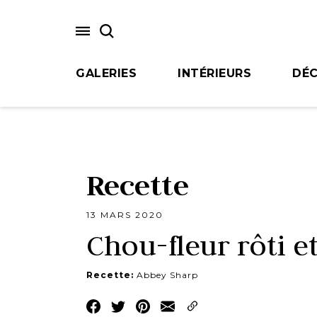
Skip
to
main
content
GALERIES
INTÉRIEURS
DÉC
Recette
13 MARS 2020
Chou-fleur rôti e
Recette:
Abbey Sharp
Share
Share
Share