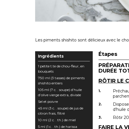
Les piments shishito sont délicieux avec le chou
Étapes
Ingrédients
PRÉPARATI
1 petite t.te de chou-fleur, en
DURÉE TOT
bouquets
750 ml (3 tasses) de piments
RÔTIR LE 
shishito entiers
105 ml (7 c. . soupe) d’huile
Préchauf
d’olive vierge extra, divisée
parchem
Sel et poivre
Disposer
45 ml (3 c. . soupe) de jus de
d’huile 
citron frais, filtré
Rôtir 2
10 ml (2 c. . th.) de miel
FAIRE LA 
5 ml (1 c. . th.) de harissa