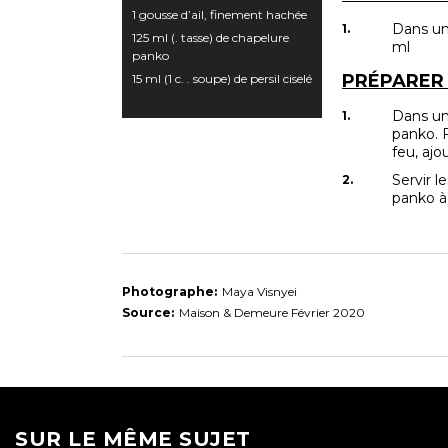
1 gousse d’ail, finement hachée
Dans un 
125 ml (. tasse) de chapelure
ml
panko
PRÉPARER 
15 ml (1 c. . soupe) de persil ciselé
Dans une
panko. F
feu, ajou
Servir l
panko à l
Photographe:
Maya Visnyei
Source:
Maison & Demeure Février 2020
SUR LE MÊME SUJET