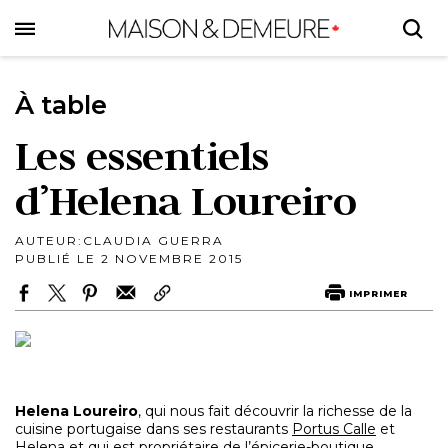
Skip
to
main
content
À table
Les essentiels
d’Helena Loureiro
AUTEUR:
CLAUDIA GUERRA
PUBLIÉ LE 2 NOVEMBRE 2015
IMPRIMER
Helena Loureiro
, qui nous fait découvrir la richesse de la
cuisine portugaise dans ses restaurants
Portus Calle
et
Helena
et qui est propriétaire de l’épicerie-boutique