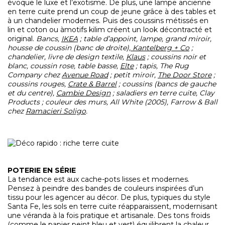
évoque le luxe et l’exotisme. De plus, une lampe ancienne
en terre cuite prend un coup de jeune grâce à des tables et
à un chandelier modernes. Puis des coussins métissés en
lin et coton ou àmotifs kilim créent un look décontracté et
original.
Bancs,
IKEA
; table d’appoint, lampe, grand miroir,
housse de coussin (banc de droite),
Kantelberg + Co
;
chandelier, livre de design textile,
Klaus
; coussins noir et
blanc, coussin rose, table basse,
Elte
; tapis, The Rug
Company chez
Avenue Road
; petit miroir,
The Door Store
;
coussins rouges,
Crate & Barrel
; coussins (bancs de gauche
et du centre),
Cambie Design
; saladiers en terre cuite, Clay
Products ; couleur des murs, All White (2005), Farrow & Ball
chez
Ramacieri Soligo
.
POTERIE EN SÉRIE
La tendance est aux cache-pots lisses et modernes.
Pensez à peindre des bandes de couleurs inspirées d’un
tissu pour les agencer au décor. De plus, typiques du style
Santa Fe, les sols en terre cuite réapparaissent, modernisant
une véranda à la fois pratique et artisanale. Des tons froids
(comme le papier peint bleu et vert) équilibrent la chaleur