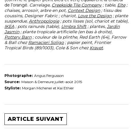
de l’orangé.
Carrelage,
Creekside Tile Company
; table,
Elte
;
chaises, arrosoir, arbre en pot,
Context Design
; tissu des
coussins, Designer Fabric ; chariot,
Love the Design
; plante
suspendue,
Anthropologie
; pots lisses (sol, chariot et table),
IKEA
; pots rainurés (table),
Umbra Shift
; plantes,
Jardin
Jasmin
; plante tropicale artificielle (en bas à droite),
Pottery Barn
; couleur de la plinthe, Red Earth (64), Farrow
& Ball chez
Ramacieri Soligo
; papier peint, Frontier
Tropical Birds (89/1003), Cole & Son chez
Kravet
.
Photographe:
Angus Fergusson
Source:
Maison & Demeure juillet-août 2015
Styliste:
Morgan Michener et Kai Ethier
ARTICLE SUIVANT