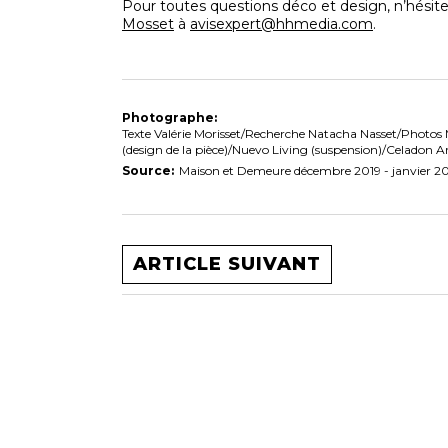
Pour toutes questions déco et design, n’hésite
Mosset
à
avisexpert@hhmedia.com
.
Photographe:
Texte Valérie Morisset/Recherche Natacha Nasset/Photos 
(design de la pièce)/Nuevo Living (suspension)/Celadon Ar
Source:
Maison et Demeure décembre 2019 - janvier 2
ARTICLE SUIVANT