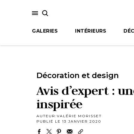
Skip
to
main
content
GALERIES
INTÉRIEURS
DÉC
Décoration et design
Avis d’expert : u
inspirée
AUTEUR:
VALÉRIE MORISSET
PUBLIÉ LE 13 JANVIER 2020