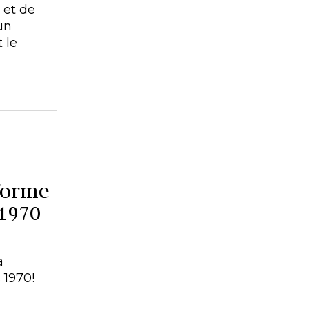
 et de
un
 le
forme
 1970
a
 1970!