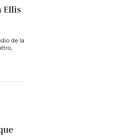
 Ellis
udio de la
étro,
ique