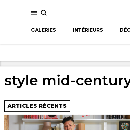
Skip
to
main
content
GALERIES
INTÉRIEURS
DÉC
style mid-centur
ARTICLES RÉCENTS