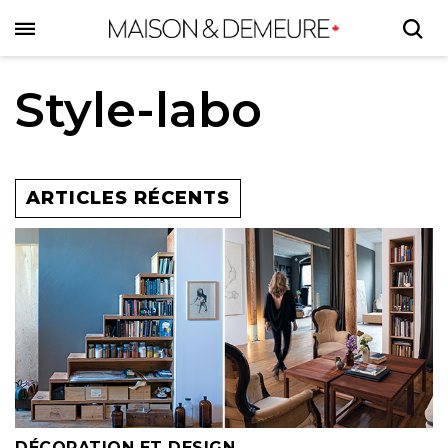
Skip
to
main
content
Style-labo
ARTICLES RÉCENTS
DÉCORATION ET DESIGN