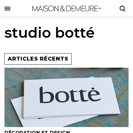
Skip
to
main
content
studio botté
ARTICLES RÉCENTS
DÉCORATION ET DESIGN