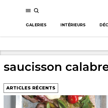
Skip
to
main
content
GALERIES
INTÉRIEURS
DÉC
saucisson calabr
ARTICLES RÉCENTS