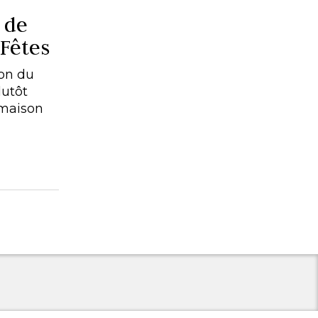
 de
Fêtes
son du
lutôt
e maison