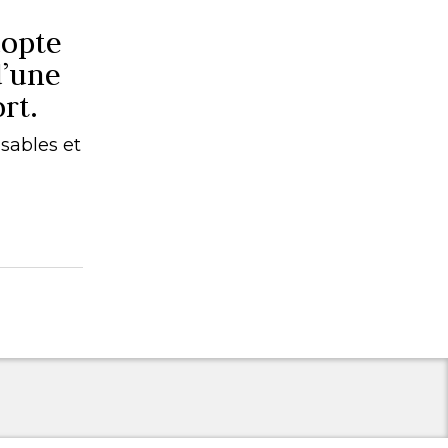
dopte
d’une
rt.
sables et