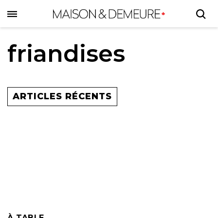
Skip
to
main
content
friandises
ARTICLES RÉCENTS
À TABLE