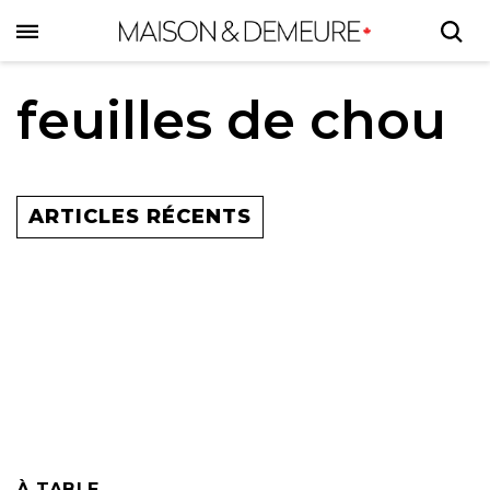
Skip
to
main
content
feuilles de chou
ARTICLES RÉCENTS
À TABLE