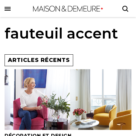
Skip
to
main
content
fauteuil accent
ARTICLES RÉCENTS
DÉCORATION ET DESIGN