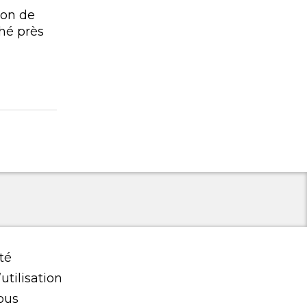
son de
ché près
té
utilisation
ous