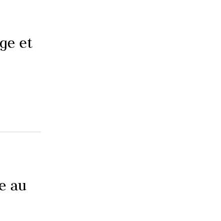
ge et
te au