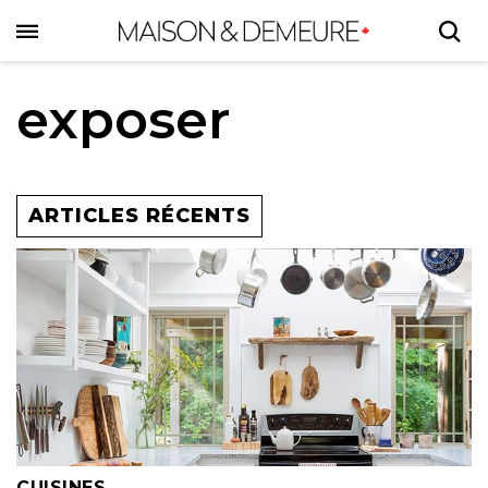
Skip
to
main
content
exposer
ARTICLES RÉCENTS
CUISINES