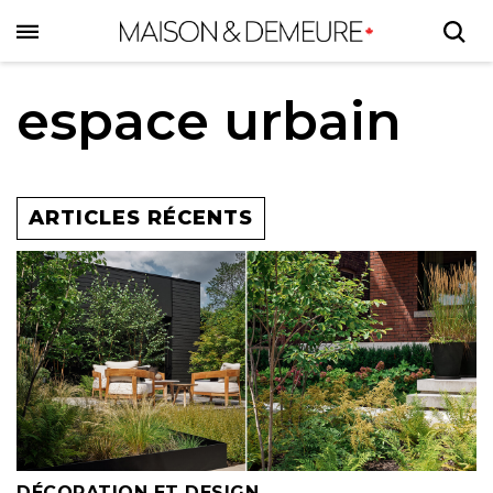
Skip
to
main
content
espace urbain
ARTICLES RÉCENTS
DÉCORATION ET DESIGN