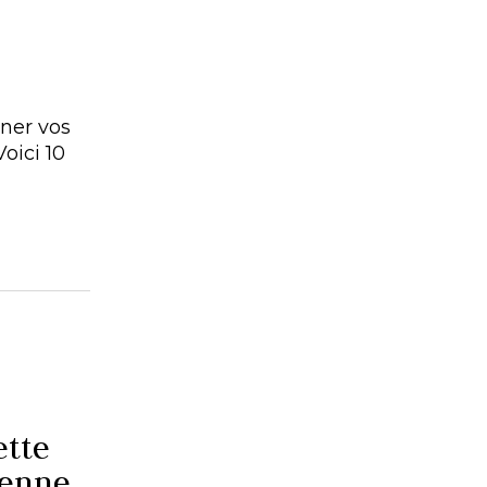
iner vos
oici 10
ette
ienne