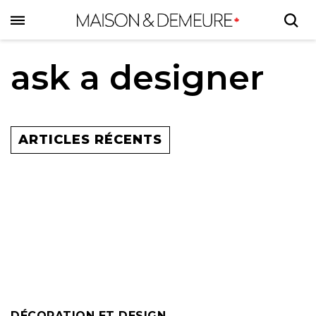
Skip
to
main
content
ask a designer
ARTICLES RÉCENTS
DÉCORATION ET DESIGN