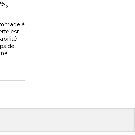
s,
hommage à
ette est
abilité
mps de
Une