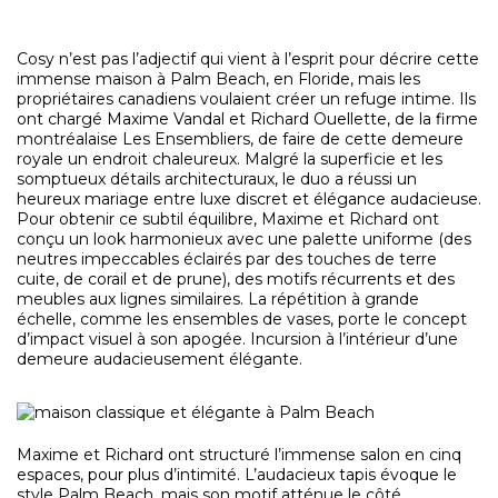
Cosy n’est pas l’adjectif qui vient à l’esprit pour décrire cette
immense maison à Palm Beach, en Floride, mais les
propriétaires canadiens voulaient créer un refuge intime. Ils
ont chargé Maxime Vandal et Richard Ouellette, de la firme
montréalaise Les Ensembliers, de faire de cette demeure
royale un endroit chaleureux. Malgré la superficie et les
somptueux détails architecturaux, le duo a réussi un
heureux mariage entre luxe discret et élégance audacieuse.
Pour obtenir ce subtil équilibre, Maxime et Richard ont
conçu un look harmonieux avec une palette uniforme (des
neutres impeccables éclairés par des touches de terre
cuite, de corail et de prune), des motifs récurrents et des
meubles aux lignes similaires. La répétition à grande
échelle, comme les ensembles de vases, porte le concept
d’impact visuel à son apogée. Incursion à l’intérieur d’une
demeure audacieusement élégante.
Maxime et Richard ont structuré l’immense salon en cinq
espaces, pour plus d’intimité. L’audacieux tapis évoque le
style Palm Beach, mais son motif atténue le côté