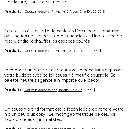
à de la jute, ajoute de la texture.
Produits:
Coussin décoratif imprimé Aloès 19" x 19"
, 29,99 $.
Ce coussin à la palette de couleurs féminine est rehaussé
par une fermeture éclair dorée audacieuse. Une touche de
rose viendra réchauffer les espaces épurés.
Produits:
Coussin décoratif imprimé Zip 19" x 19"
, 29,99 $.
Incorporez une œuvre d’art dans votre déco sans dépasser
votre budget avec ce joli coussin à motif d’aquarelle. Sa
palette neutre s’agence à n’importe quel décor.
Produits:
Coussin décoratif aquarelle 19" x 19"
, 29,99 $.
Un coussin grand format est la façon idéale de rendre votre
nid un peu plus cosy ! Le motif géométrique de celui-ci
saura plaire aux minimalistes.
Produits:
Coussin décoratif géométrique 22" x 22"
, 34,99 $.