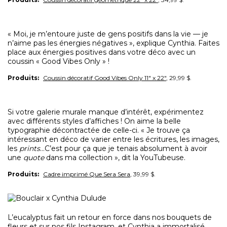
« Moi, je m’entoure juste de gens positifs dans la vie — je
n’aime pas les énergies négatives », explique Cynthia. Faites
place aux énergies positives dans votre déco avec un
coussin « Good Vibes Only » !
Produits:
Coussin décoratif Good Vibes Only 11" x 22"
, 29,99 $.
Si votre galerie murale manque d’intérêt, expérimentez
avec différents styles d’affiches ! On aime la belle
typographie décontractée de celle-ci. « Je trouve ça
intéressant en déco de varier entre les écritures, les images,
les
prints
…C’est pour ça que je tenais absolument à avoir
une
quote
dans ma collection », dit la YouTubeuse.
Produits:
Cadre imprimé Que Sera Sera
, 39,99 $.
L’eucalyptus fait un retour en force dans nos bouquets de
fleurs et sur nos fils Instagram, et Cynthia a immortalisé