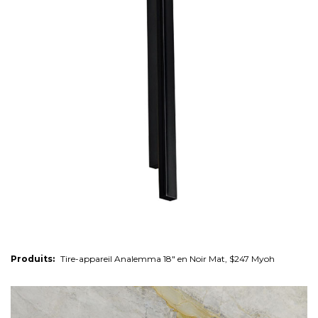
Produits:
Tire-appareil Analemma 18" en Noir Mat, $247 Myoh