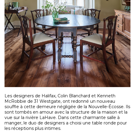
Les designers de Halifax, Colin Blanchard et Kenneth
McRobbie de 31 Westgate, ont redonné un nouveau
souffle à cette demeure négligée de la Nouvelle-Écosse. Ils
sont tombés en amour avec la structure de la maison et la
vue sur la rivière LaHave. Dans cette charmante salle à
manger, le duo de designers a choisi une table ronde pour
les réceptions plus intimes.