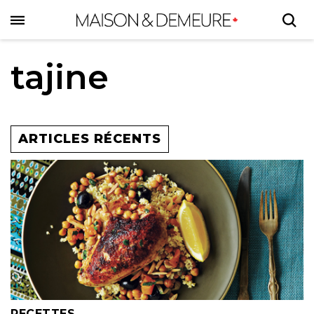
Skip
to
main
content
tajine
ARTICLES RÉCENTS
RECETTES