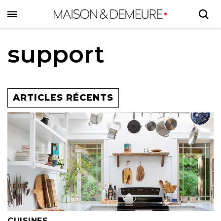
Skip
to
main
content
support
ARTICLES RÉCENTS
CUISINES