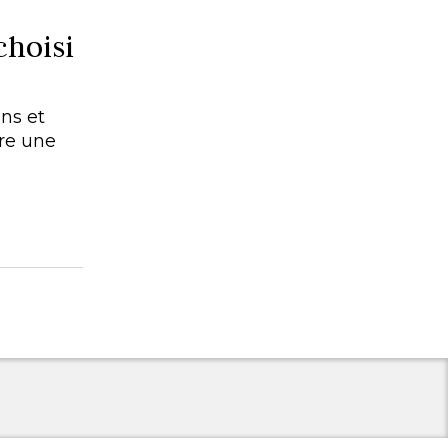
choisi
ins et
ire une