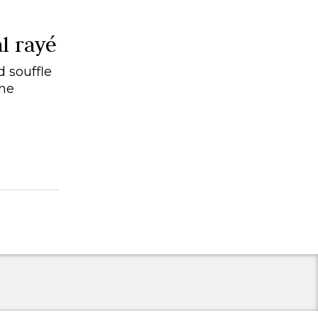
al rayé
 souffle
une