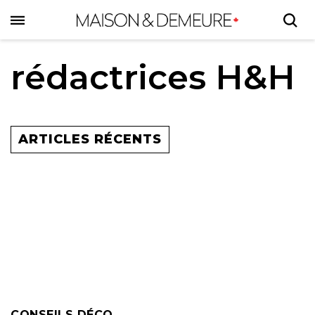
Skip
to
main
content
rédactrices H&H
ARTICLES RÉCENTS
CONSEILS DÉCO